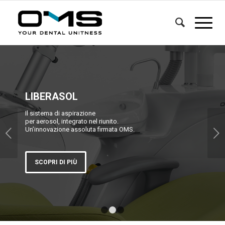
Suivant
1
2
3