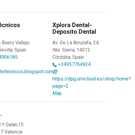
écnicos
Xplora Dental-
Deposito Dental
o Buero Vallejo
Av. De La Arruzafa, 24,
evilla, Spain
Nte. Sierra, 14012
4906185
Córdoba, Spain
+34957764924
ateltecnicos.blogspot.com/?
https://dpg.umicloud.es/shop/home?
page=2
Map
.
l Y Galán,15
7 Valencia