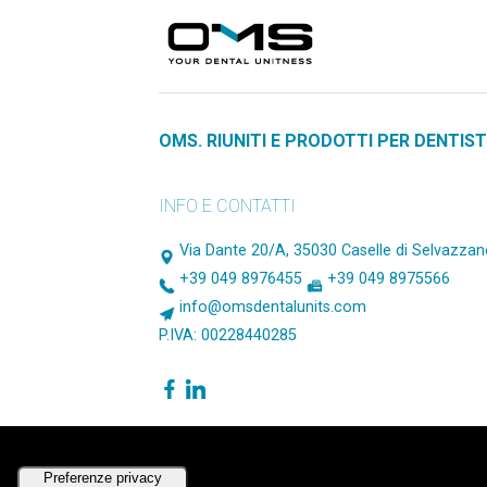
OMS. RIUNITI E PRODOTTI PER DENTIST
INFO E CONTATTI
Via Dante 20/A, 35030 Caselle di Selvazzano
+39 049 8976455
+39 049 8975566
info@omsdentalunits.com
P.IVA: 00228440285