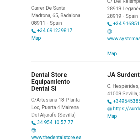
C/ Del Relámpa
Carrer De Santa
28918 Leganés
Madrona, 65, Badalona
28919 - Spain
08911 - Spain
+34 916851
+34 691239817
Map
www.systemas
Map
Dental Store
JA Surdent
Equipamiento
C. Hespérides,
Dental Sl
41008 Sevilla,
C/Artesiana 18-Planta
+34954538
Loc, Puerta 4 Mairena
https://surd
Del Aljarafe (Sevilla)
Map
34 954 10 57 77
www.thedentalstore.es