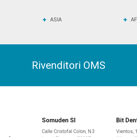
ASIA
AF
Rivenditori OMS
Somuden Sl
Bit Dent
Calle Cristofal Colon, N.3
Vientos, 