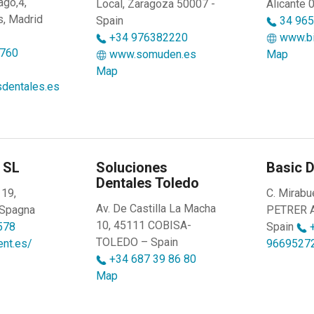
go,4,
Local, Zaragoza 50007 -
Alicante 
, Madrid
Spain
34 965
+34 976382220
www.bi
760
www.somuden.es
Map
Map
dentales.es
 SL
Soluciones
Basic D
Dentales Toledo
 19,
C. Mirabu
Av. De Castilla La Macha
 Spagna
PETRER A
10, 45111 COBISA-
578
Spain
+
TOLEDO – Spain
ent.es/
9669527
+34 687 39 86 80
Map