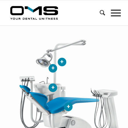
+
+
+
+